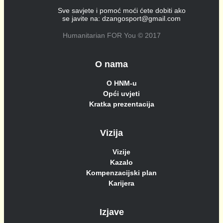
Sve savjete i pomoć moći ćete dobiti ako
se javite na:
dzangosport@gmail.com
Humanitarian FOR You © 2017
O nama
O HNM-u
Opći uvjeti
Kratka prezentacija
Vizija
Vizije
Kazalo
Kompenzacijski plan
Karijera
Izjave